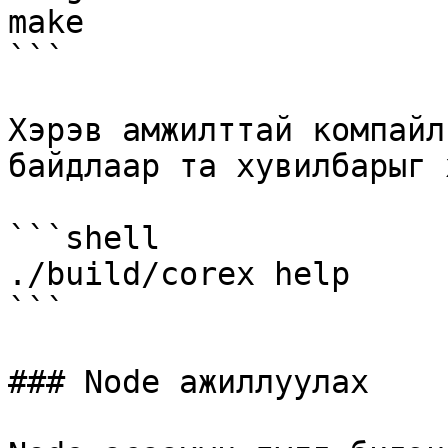
make

```

Хэрэв амжилттай компайл
байдлаар та хувилбарыг 
```shell

./build/corex help

```

### Node ажиллуулах
