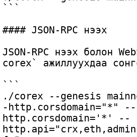
```

#### JSON-RPC нээх

JSON-RPC нээх болон Web
corex` ажиллуухдаа сонг
```

./corex --genesis mainn
-http.corsdomain="*" --
http.corsdomain='*' --
http.api="crx,eth,admin