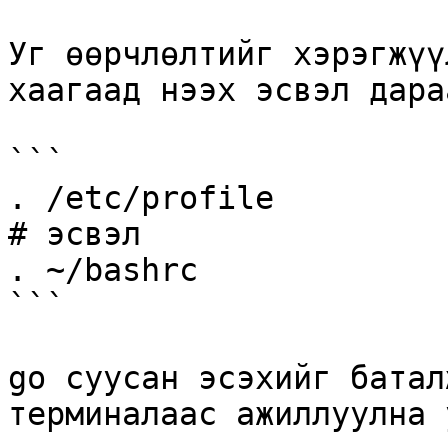
Уг өөрчлөлтийг хэрэгжүү
хаагаад нээх эсвэл дара
```

. /etc/profile 

# эсвэл

. ~/bashrc

```

go суусан эсэхийг батал
терминалаас ажиллуулна у