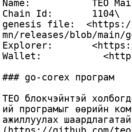
Name:           TEO Mai
Chain Id:       1104\

genesis file:  <https:/
mn/releases/blob/main/g
Explorer:       <https:
Wallet:           <http
### go-corex програм

TEO блокчэйнтэй холбогд
ий програмыг өөрийн ком
ажиллуулах шаардлагатай
(https://github.com/teo