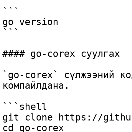
```

go version

```

#### go-corex суулгах

`go-corex` сүлжээний ко
компайлдана.

```shell

git clone https://githu
cd go-corex
