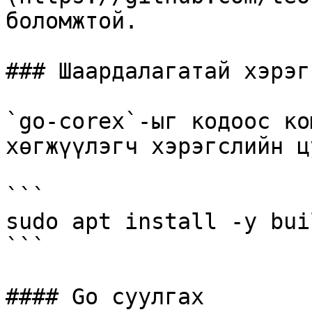
боломжтой.

### Шаардалагатай хэрэг
`go-corex`-ыг кодоос ко
хөгжүүлэгч хэрэгслийн ц
```

sudo apt install -y bui
```

#### Go суулгах
