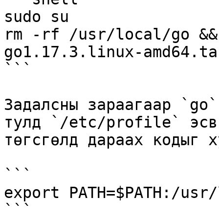
sudo su

rm -rf /usr/local/go &&
go1.17.3.linux-amd64.tar
```

Задалсны зараагаар `go`
тулд `/etc/profile` эсв
төгсгөлд дараах кодыг х
```

export PATH=$PATH:/usr/
```
