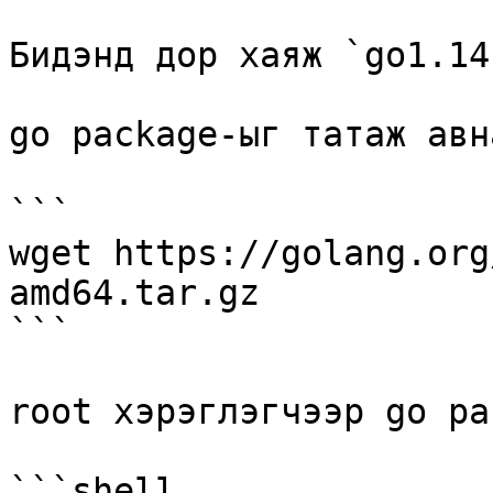
Бидэнд дор хаяж `go1.14
go package-ыг татаж авн
```

wget https://golang.org
amd64.tar.gz

```

root хэрэглэгчээр go pa
```shell
