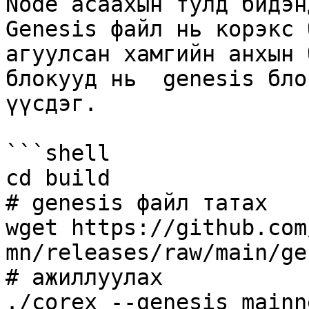
Node асаахын тулд бидэн
Genesis файл нь корэкс 
агуулсан хамгийн анхын 
блокууд нь  genesis бло
үүсдэг.

```shell

cd build

# genesis файл татах

wget https://github.com
mn/releases/raw/main/ge
# ажиллуулах

./corex --genesis mainne