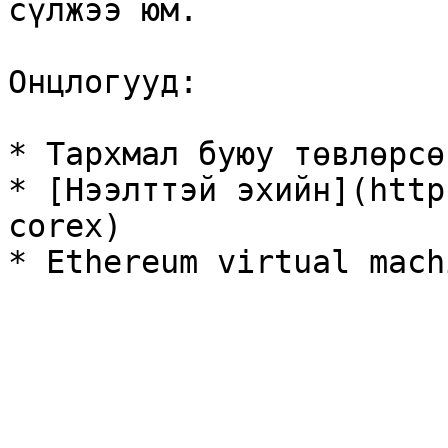
сүлжээ юм.

Онцлогууд:

* Тархмал буюу төвлөрсө
* [Нээлттэй эхийн](http
corex)
